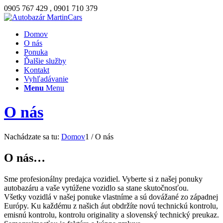
0905 767 429 , 0901 710 379
Domov
O nás
Ponuka
Ďalšie služby
Kontakt
Vyhľadávanie
Menu
Menu
O nás
Nachádzate sa tu:
Domov
1
/
O nás
O nás…
Sme profesionálny predajca vozidiel. Vyberte si z našej ponuky
autobazáru a vaše vytúžene vozidlo sa stane skutočnosťou.
Všetky vozidlá v našej ponuke vlastníme a sú dovážané zo západnej
Európy. Ku každému z našich áut obdržíte novú technickú kontrolu,
emisnú kontrolu, kontrolu originality a slovenský technický preukaz.