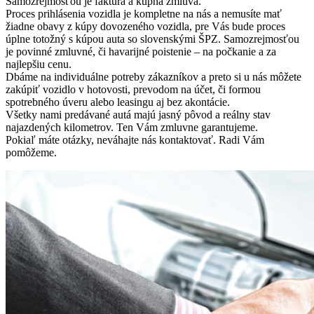
Samozrejmosťou je faktúra a kúpna zmluva.
Proces prihlásenia vozidla je kompletne na nás a nemusíte mať
žiadne obavy z kúpy dovozeného vozidla, pre Vás bude proces
úplne totožný s kúpou auta so slovenskými ŠPZ. Samozrejmosťou
je povinné zmluvné, či havarijné poistenie – na počkanie a za
najlepšiu cenu.
Dbáme na individuálne potreby zákazníkov a preto si u nás môžete
zakúpiť vozidlo v hotovosti, prevodom na účet, či formou
spotrebného úveru alebo leasingu aj bez akontácie.
Všetky nami predávané autá majú jasný pôvod a reálny stav
najazdených kilometrov. Ten Vám zmluvne garantujeme.
Pokiaľ máte otázky, neváhajte nás kontaktovať. Radi Vám
pomôžeme.